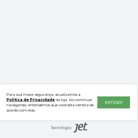
Para sua maior segurança, atualizamos a
Política de Privacidade
da loja. Ao continuar
Leone - Soluções em Equipamentos
ENTENDI
navegando, entendemos que você está ciente e de
acordo com elas.
63.016.513/0001-00