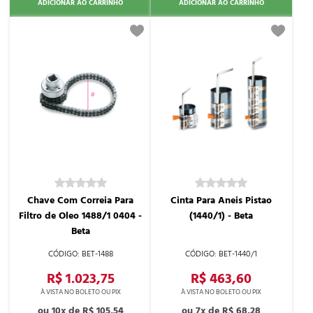
ADICIONAR AO CARRINHO
ADICIONAR AO CARRINHO
Chave Com Correia Para
Cinta Para Aneis Pistao
Filtro de Oleo 1488/1 0404 -
(1440/1) - Beta
Beta
BET-1488
BET-1440/1
R$ 1.023,75
R$ 463,60
10x de
R$ 105,54
7x de
R$ 68,28