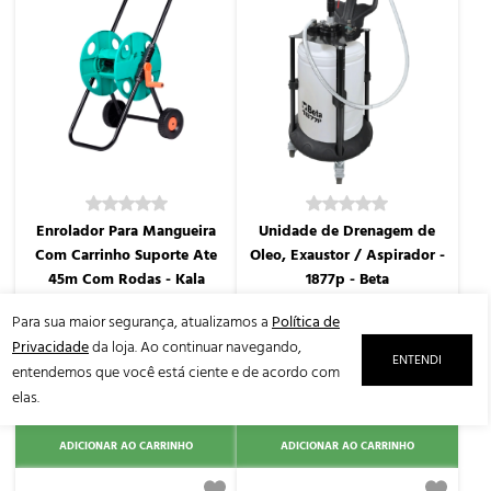
Enrolador Para Mangueira
Unidade de Drenagem de
Com Carrinho Suporte Ate
Oleo, Exaustor / Aspirador -
45m Com Rodas - Kala
1877p - Beta
WK-109746
BET-1877P
Para sua maior segurança, atualizamos a
Política de
Privacidade
da loja. Ao continuar navegando,
R$ 133,86
R$ 3.237,86
ENTENDI
entendemos que você está ciente e de acordo com
elas.
2x de
R$ 69,00
10x de
R$ 333,80
ADICIONAR AO CARRINHO
ADICIONAR AO CARRINHO