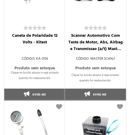
Caneta de Polaridade 12
Scanner Automotivo Com
Volts - Kitest
Teste de Motor, Abs, Airbag
e Transmissao (a/t) Master
Scan - Planatc
KA-006
MASTER SCAN/I
AVISE-ME
AVISE-ME