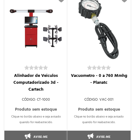
Alinhador de Veiculos
Vacuometro - 0 a 760 Mmhg
Computadorizado 3d -
- Planatc
Cartech
CT-1000
VAC-001
AVISE-ME
AVISE-ME