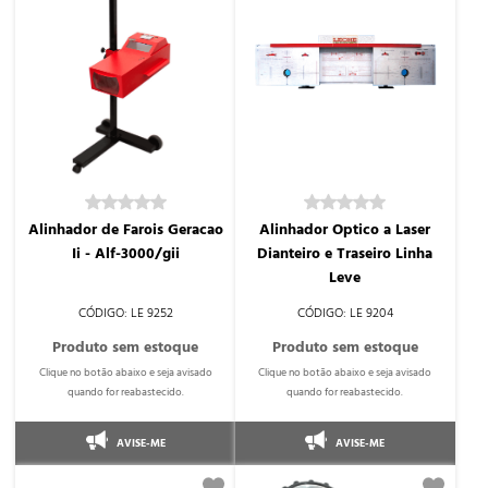
Alinhador de Farois Geracao
Alinhador Optico a Laser
Ii - Alf-3000/gii
Dianteiro e Traseiro Linha
Leve
LE 9252
LE 9204
AVISE-ME
AVISE-ME