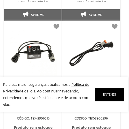
AVISE-ME
AVISE-ME
Para sua maior segurança, atualizamos a
Política de
Privacidade
da loja. Ao continuar navegando,
ENTENDI
Kit de Cabos Diagnostico e
Cabo Harley Davidson 4
entendemos que você está ciente e de acordo com
Programacao de Chaves
Vias 3151/ap17 - Texa do
elas.
Grupo Brp 3151/ap43 - Texa
Brasil
do Brasil
TEX-3906015
TEX-3900296