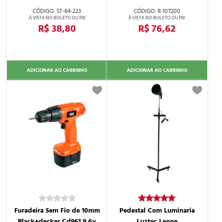
Raven
ST-84-223
R-107200
R$ 38,80
R$ 76,62
ADICIONAR AO CARRINHO
ADICIONAR AO CARRINHO
Furadeira Sem Fio de 10mm
Pedestal Com Luminaria
Black+decker Cd961 9.6v
Luztec Leone