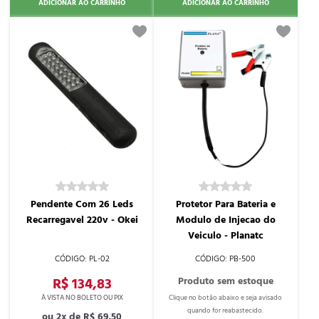
ADICIONAR AO CARRINHO
ADICIONAR AO CARRINHO
Pendente Com 26 Leds
Protetor Para Bateria e
Recarregavel 220v - Okei
Modulo de Injecao do
Veiculo - Planatc
PL-02
PB-500
R$ 134,83
2x de
R$ 69,50