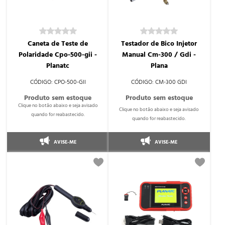
Caneta de Teste de
Testador de Bico Injetor
Polaridade Cpo-500-gii -
Manual Cm-300 / Gdi -
Planatc
Plana
CPO-500-GII
CM-300 GDI
AVISE-ME
AVISE-ME